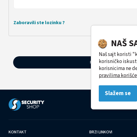
Zaboravili ste lozinku ?
NAŠ S
ili
Naš sajt koristi 
korisničko iskus
Registrujte nalog
korisnicima ne de
pravilima korišće
Slažem se
KONTAKT
BRZI LINKOVI