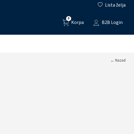
Lista želja
0
Korpa
B2B Login
← Nazad