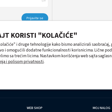
AJT KORISTI "KOLAČIĆE"
"kolačiće" i druge tehnologije kako bismo analizirali saobraćaj, 
tvo i omogućili dodatne funkcionalnosti korisnicima. Lične po
limo sa trećim licima. Nastavkom korišćenja web sajta saglasni
nja i polisom privatnosti
.
WEB SHOP
MOJ NALOG