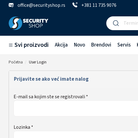
office@securityshop.rs
+381 11 735 9076
Svi proizvodi
Akcija
Novo
Brendovi
Servis
Početna
User Login
Prijavite se ako već imate nalog
E-mail sa kojim ste se registrovali *
Lozinka *