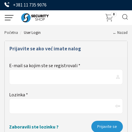
+381 11 735 9076
0
Početna
User Login
← Nazad
Prijavite se ako već imate nalog
E-mail sa kojim ste se registrovali *
Lozinka *
Zaboravili ste lozinku ?