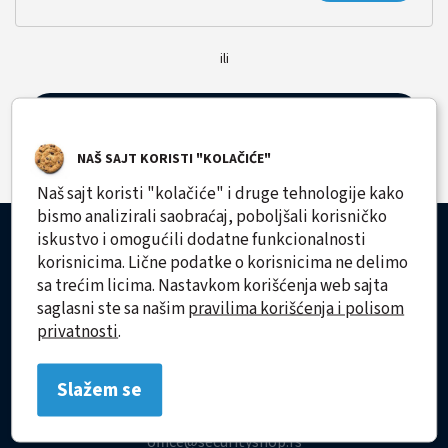
ili
Registrujte nalog
NAŠ SAJT KORISTI "KOLAČIĆE"
Naš sajt koristi "kolačiće" i druge tehnologije kako
bismo analizirali saobraćaj, poboljšali korisničko
Korisnički servis
iskustvo i omogućili dodatne funkcionalnosti
korisnicima. Lične podatke o korisnicima ne delimo
sa trećim licima. Nastavkom korišćenja web sajta
Brzi linkovi
saglasni ste sa našim
pravilima korišćenja i polisom
privatnosti
.
Moj nalog
SECURITY SHOP doo
Slažem se
Ada Ciganlija – Kamp Partizan 289, 11030 Beograd
office@securityshop.rs