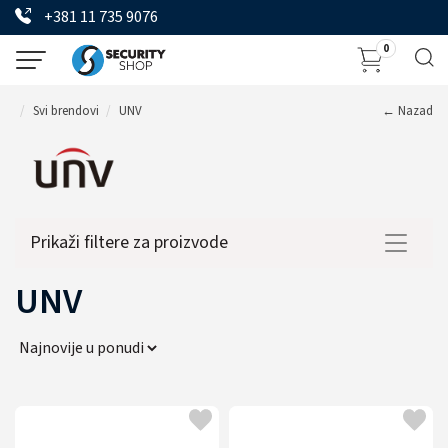
+381 11 735 9076
0
Svi brendovi
UNV
← Nazad
Prikaži filtere za proizvode
Toggle
navigat
UNV