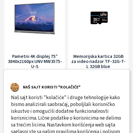
Pametni 4K displej 75"
Memorijska kartica 32GB
3840x2160px UNV MW3575-
za video nadzor TF-32G-T-
U-S
L 32GB blue
CENA NA UPIT
CENA NA UPIT
NAŠ SAJT KORISTI "KOLAČIĆE"
Naš sajt koristi "kolačiće" i druge tehnologije kako
bismo analizirali saobraćaj, poboljšali korisničko
iskustvo i omogućili dodatne funkcionalnosti
1
korisnicima. Lične podatke o korisnicima ne delimo
sa trećim licima. Nastavkom korišćenja web sajta
saglasni ste sa našim
pravilima korišćenja i polisom