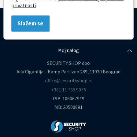
privatnosti
.
Korisnički servis
Slažem se
Brzi linkovi
Moj nalog
SECURITY SHOP doo
Ada Ciganlija – Kamp Partizan 289, 11030 Beograd
office@securityshop.rs
+381 11 735 9076
PIB: 106067919
MB: 20500891