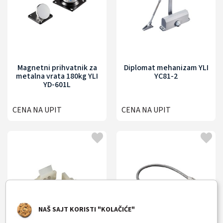
Magnetni prihvatnik za
Diplomat mehanizam YLI
metalna vrata 180kg YLI
YC81-2
YD-601L
CENA NA UPIT
CENA NA UPIT
NAŠ SAJT KORISTI "KOLAČIĆE"