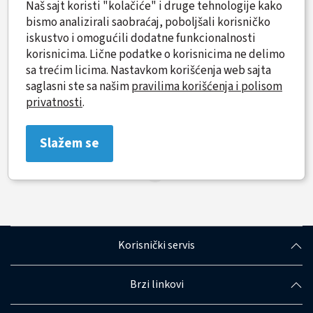
Naš sajt koristi "kolačiće" i druge tehnologije kako
bismo analizirali saobraćaj, poboljšali korisničko
Detektor kontaktni
Metalni bužir za vrata YLI
iskustvo i omogućili dodatne funkcionalnosti
tappet nemagnetni YLI
DLK-403A
korisnicima. Lične podatke o korisnicima ne delimo
DLK-404
sa trećim licima. Nastavkom korišćenja web sajta
saglasni ste sa našim
pravilima korišćenja i polisom
CENA NA UPIT
CENA NA UPIT
privatnosti
.
Slažem se
1
Korisnički servis
Brzi linkovi