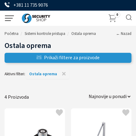
+381 11 735 9076
0
Početna
Sistemi kontrole pristupa
Ostala oprema
← Nazad
Ostala oprema
Prikaži filtere za proizvode
×
Aktivni filteri:
Ostala oprema
4