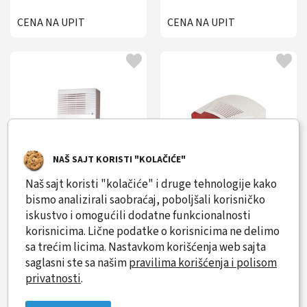
CENA NA UPIT
CENA NA UPIT
NAŠ SAJT KORISTI "KOLAČIĆE"
Naš sajt koristi "kolačiće" i druge tehnologije kako
bismo analizirali saobraćaj, poboljšali korisničko
Sirena spoljna CIXI SIREN
Sirena spoljna CIXI SIREN
iskustvo i omogućili dodatne funkcionalnosti
SS-101
SS-107
korisnicima. Lične podatke o korisnicima ne delimo
sa trećim licima. Nastavkom korišćenja web sajta
saglasni ste sa našim
pravilima korišćenja i polisom
CENA NA UPIT
CENA NA UPIT
privatnosti
.