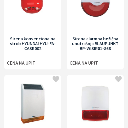
Sirena konvencionalna
Sirena alarmna bežična
strob HYUNDAI HYU-FA-
unutrašnja BLAUPUNKT
CASR002
BP-WISIR01-868
CENA NA UPIT
CENA NA UPIT