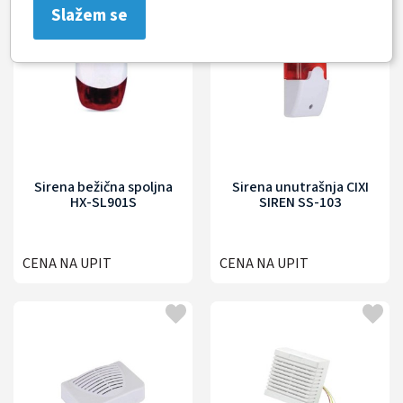
Slažem se
Sirena bežična spoljna
Sirena unutrašnja CIXI
HX-SL901S
SIREN SS-103
CENA NA UPIT
CENA NA UPIT