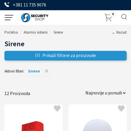
+381 11 735 9076
0
Početna
Alarmni sistemi
Sirene
← Nazad
Sirene
Prikaži filtere za proizvode
×
Aktivni filteri:
Sirene
12