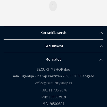
1
Korisnički servis
Brzi linkovi
Moj nalog
SECURITY SHOP doo
Ada Ciganlija – Kamp Partizan 289, 11030 Beograd
office@securityshop.rs
+381 11 735 9076
PIB: 106067919
MB: 20500891