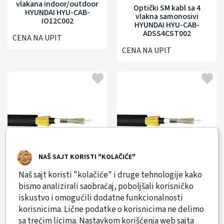
vlakana indoor/outdoor
Optički SM kabl sa 4
HYUNDAI HYU-CAB-
vlakna samonosivi
IO12C002
HYUNDAI HYU-CAB-
ADSS4CST002
CENA NA UPIT
CENA NA UPIT
NAŠ SAJT KORISTI "KOLAČIĆE"
Naš sajt koristi "kolačiće" i druge tehnologije kako
Optički SM kabl sa 8
Optički SM kabl sa 12
bismo analizirali saobraćaj, poboljšali korisničko
vlakana HYUNDAI HYU-
vlakana samonosivi
iskustvo i omogućili dodatne funkcionalnosti
CAB-ADSS8CST002
HYUNDAI HYU-CAB-
korisnicima. Lične podatke o korisnicima ne delimo
ADSS12CST002
sa trećim licima. Nastavkom korišćenja web sajta