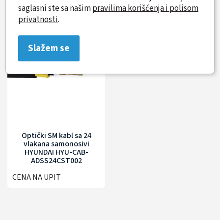
CENA NA UPIT
CENA NA UPIT
saglasni ste sa našim
pravilima korišćenja i polisom
privatnosti
.
Slažem se
Optički SM kabl sa 24
vlakana samonosivi
HYUNDAI HYU-CAB-
ADSS24CST002
CENA NA UPIT