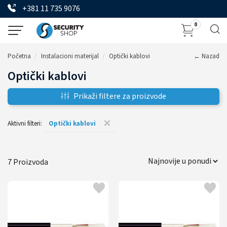
+381 11 735 9076
0
Početna
Instalacioni materijal
Optički kablovi
← Nazad
Optički kablovi
Prikaži filtere za proizvode
×
Aktivni filteri:
Optički kablovi
7