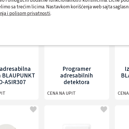
tvo i omogućili dodatne funkcionalnosti korisnicima. Lične po
limo sa trećim licima. Nastavkom korišćenja web sajta saglasni
nja i polisom privatnosti
.
 adresabilna
Programer
I
a BLAUPUNKT
adresabilnih
BL
D-ASIR307
detektora
BLAUPUNKT BP-FD-
PIT
CENA NA UPIT
CENA
ACODER