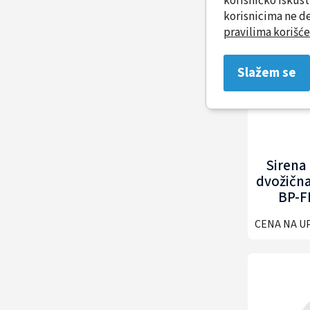
korisničko iskus
korisnicima ne de
pravilima korišće
Slažem se
Sirena
dvožičn
BP-F
CENA NA U