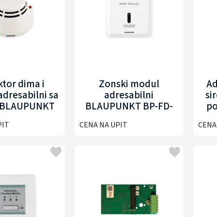
tor dima i
Zonski modul
Ad
adresabilni sa
adresabilni
si
 BLAUPUNKT
BLAUPUNKT BP-FD-
po
D-ASHD303
AZM310
BL
PIT
CENA NA UPIT
CENA