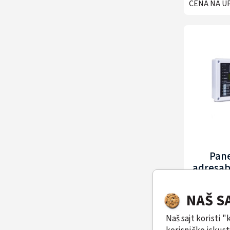
CENA NA U
Pane
adresab
HYU-F
NAŠ S
CENA NA U
Naš sajt koristi 