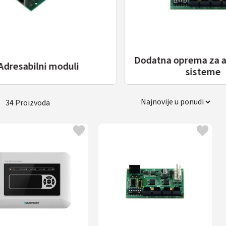
Dodatna oprema za adresabilne
uli
sisteme
34