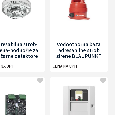
resabilna strob-
Vodootporna baza
rena-podnožje za
adresabilne strob
žarne detektore
sirene BLAUPUNKT
AUPUNKT BP-FD-
BP-FD-ASB03
 NA UPIT
CENA NA UPIT
SSB321