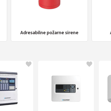
bilne požarne sirene
Adresabilni mod