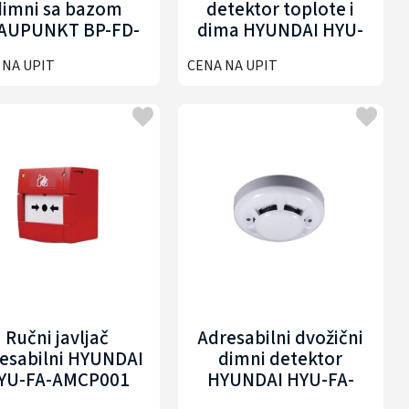
dimni sa bazom
detektor toplote i
AUPUNKT BP-FD-
dima HYUNDAI HYU-
ASD301
FA-ASHD001
 NA UPIT
CENA NA UPIT
Ručni javljač
Adresabilni dvožični
esabilni HYUNDAI
dimni detektor
YU-FA-AMCP001
HYUNDAI HYU-FA-
ASD001