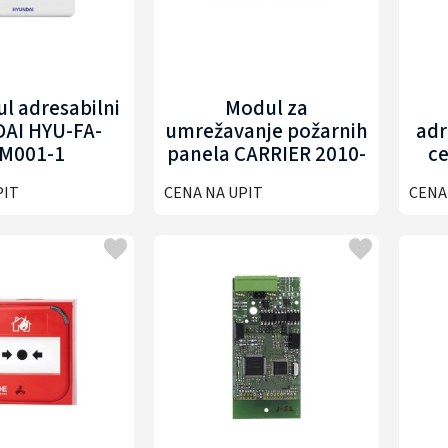
l adresabilni
Modul za
AI HYU-FA-
umrežavanje požarnih
adr
OM001-1
panela CARRIER 2010-
ce
1-NB
PIT
CENA NA UPIT
CENA