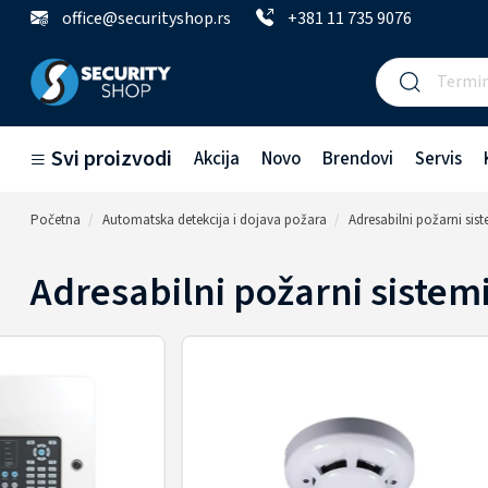
office@securityshop.rs
+381 11 735 9076
Svi proizvodi
Akcija
Novo
Brendovi
Servis
Početna
Automatska detekcija i dojava požara
Adresabilni požarni sis
Adresabilni požarni sistem