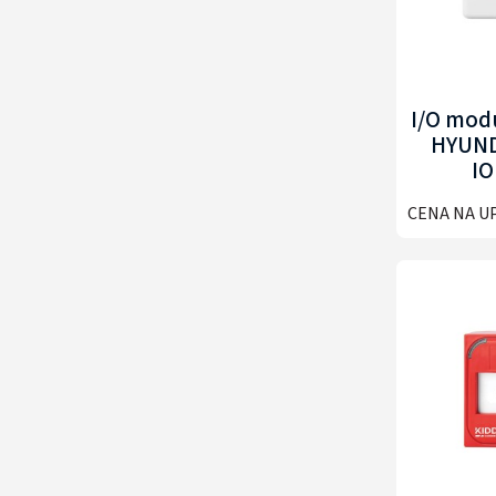
I/O modu
HYUND
I
CENA NA U