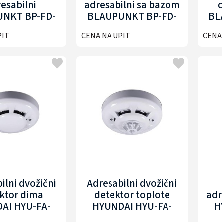
esabilni
adresabilni sa bazom
NKT BP-FD-
BLAUPUNKT BP-FD-
BL
MCP305
AHD302
PIT
CENA NA UPIT
CENA
ilni dvožični
Adresabilni dvožični
ktor dima
detektor toplote
adr
AI HYU-FA-
HYUNDAI HYU-FA-
H
SD001-L
AHD001