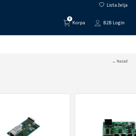
Lista želja
0
Korpa
B2B Login
← Nazad