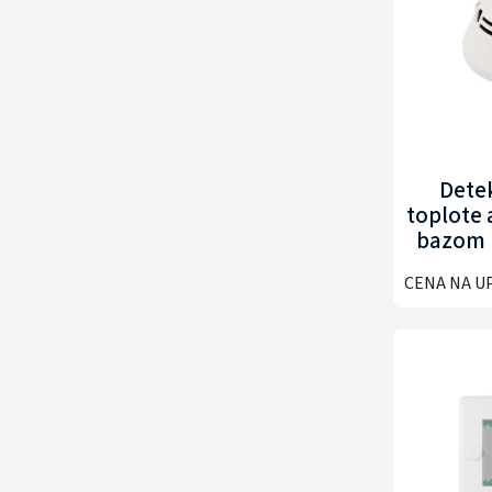
Detek
toplote 
bazom
BP-F
CENA NA U