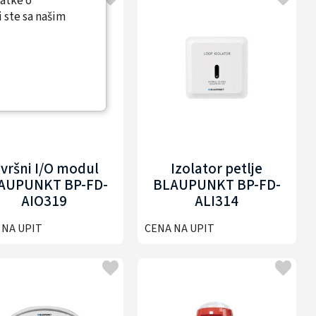
datke o
 ste sa našim
zvršni I/O modul
Izolator petlje
AUPUNKT BP-FD-
BLAUPUNKT BP-FD-
AIO319
ALI314
 NA UPIT
CENA NA UPIT