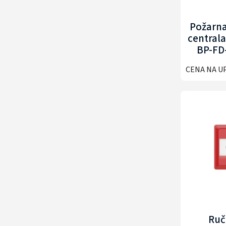
Požarna
centra
BP-FD
CENA NA U
Ruč