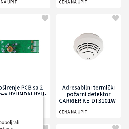
 NA UPIT
CENA NA UPIT
oširenje PCB sa 2
Adresabilni termički
p-a HYUNDAI HYU-
požarni detektor
FA-ALC001-2L
CARRIER KE-DT3101W-
HAB
 NA UPIT
CENA NA UPIT
poboljšali