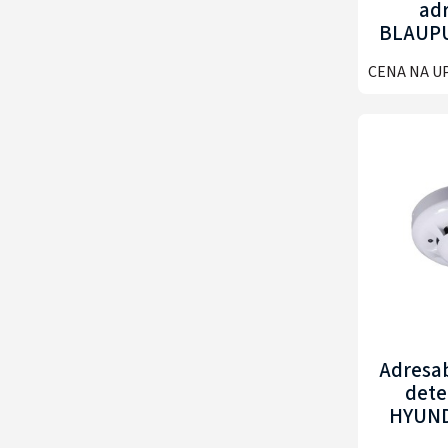
adr
BLAUPU
A
CENA NA U
Adresab
dete
HYUND
A