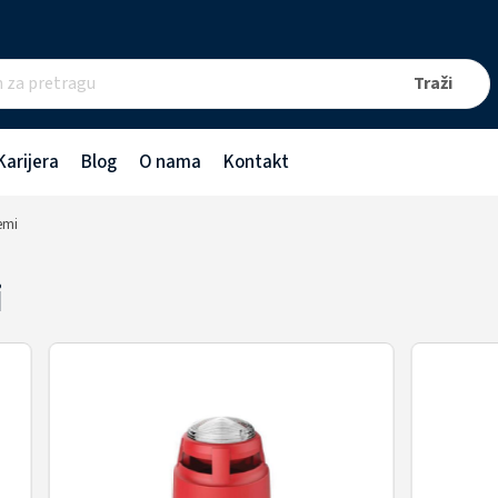
Karijera
Blog
O nama
Kontakt
temi
i