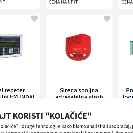
PIT
CENA NA UPIT
CENA
l repeter
Sirena spoljna
Pr
ilni HYUNDAI
adresabilna strob
loo
A-AREP001
HYUNDAI HYU-FA-
ASIR001
AJT KORISTI "KOLAČIĆE"
PIT
CENA NA UPIT
CENA
"kolačiće" i druge tehnologije kako bismo analizirali saobraćaj, 