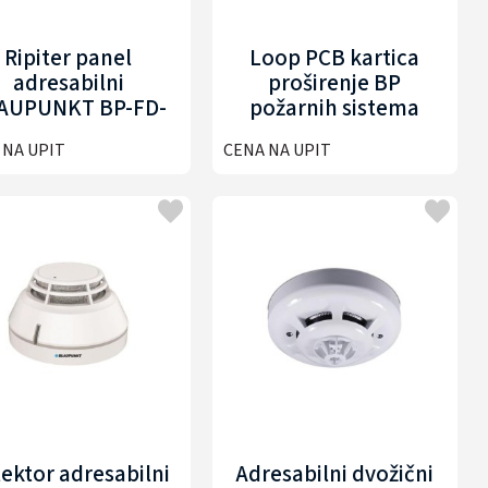
Ripiter panel
Loop PCB kartica
adresabilni
proširenje BP
AUPUNKT BP-FD-
požarnih sistema
ACREP
BLAUPUNKT BP-FD-
 NA UPIT
CENA NA UPIT
ALC300
ektor adresabilni
Adresabilni dvožični