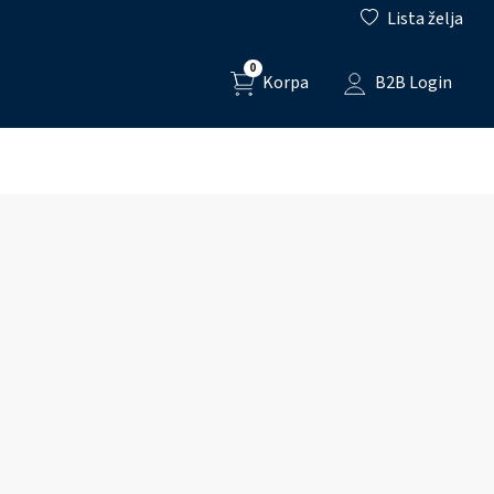
Lista želja
0
Korpa
B2B Login