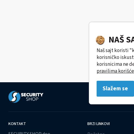
NAŠ S
Naš sajt koristi 
korisničko iskus
korisnicima ne de
pravilima korišće
Slažem se
KONTAKT
BRZI LINKOVI