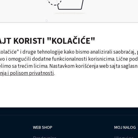
AJT KORISTI "KOLAČIĆE"
NEMATE PROIZVODA U KORPI...
Pogledajte našu ponudu i dodajte neke proizvode!
"kolačiće" i druge tehnologije kako bismo analizirali saobraćaj, 
tvo i omogućili dodatne funkcionalnosti korisnicima. Lične po
U PRODAVNICU →
limo sa trećim licima. Nastavkom korišćenja web sajta saglasni
nja i polisom privatnosti
.
WEB SHOP
MOJ NALOG