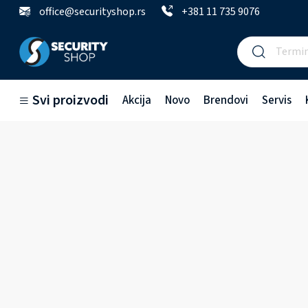
office@securityshop.rs
+381 11 735 9076
Svi proizvodi
Akcija
Novo
Brendovi
Servis