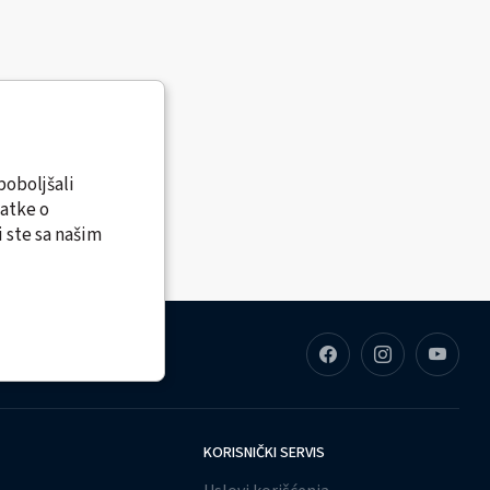
poboljšali
datke o
 ste sa našim
KORISNIČKI SERVIS