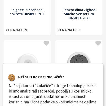
Zigbee PIR senzor
Senzor dima Zigbee
pokreta ORVIBO SN11
Smoke Sensor Pro
ORVIBO SF30
CENA NA UPIT
CENA NA UPIT
NAŠ SAJT KORISTI "KOLAČIĆE"
Naš sajt koristi "kolačiće" i druge tehnologije kako
bismo analizirali saobraćaj, poboljšali korisničko
Senzor poplave ORVIBO
Senzor temperature i
iskustvo i omogućili dodatne funkcionalnosti
SW30
vlažnosti ORVIBO ST30
korisnicima. Lične podatke o korisnicima ne delimo