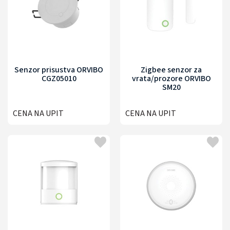
Senzor prisustva ORVIBO
Zigbee senzor za
CGZ05010
vrata/prozore ORVIBO
SM20
CENA NA UPIT
CENA NA UPIT