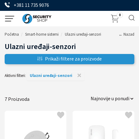
+381 11 735 9076
0
Početna
Smart-home sistemi
Ulazni uređaji-senzori
← Nazad
Ulazni uređaji-senzori
Prikaži filtere za proizvode
×
Aktivni filteri:
Ulazni uređaji-senzori
7