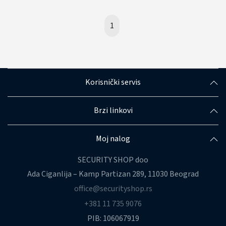
1
Korisnički servis
Brzi linkovi
Moj nalog
SECURITY SHOP doo
Ada Ciganlija – Kamp Partizan 289, 11030 Beograd
office@securityshop.rs
+381 11 735 9076
PIB: 106067919