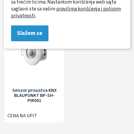
sa trećim licima. Nastavkom korišćenja web sajta
saglasni ste sa našim
pravilima korišćenja i polisom
CENA NA UPIT
CENA NA UPIT
privatnosti
.
Slažem se
Senzor prisustva KNX
BLAUPUNKT BP-SH-
PIR001
CENA NA UPIT