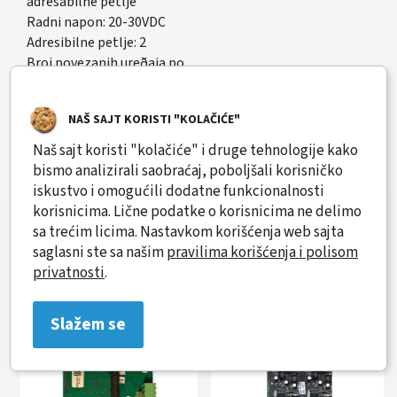
adresabilne petlje
Radni napon: 20-30VDC
Adresibilne petlje: 2
Broj povezanih ureðaja po
petlja: 125 (ST protokol), 250 (KSP protokol)
Struja petlje (maks): svakih 400 mA
NAŠ SAJT KORISTI "KOLAČIĆE"
Prac´enje petlje Otvoreni i kratki spoj
Radna temperatura: -5-+40°C
Naš sajt koristi "kolačiće" i druge tehnologije kako
Dimenzije: 175×51×25 mm
bismo analizirali saobraćaj, poboljšali korisničko
iskustvo i omogućili dodatne funkcionalnosti
korisnicima. Lične podatke o korisnicima ne delimo
sa trećim licima. Nastavkom korišćenja web sajta
saglasni ste sa našim
pravilima korišćenja i polisom
Slični proizvodi
privatnosti
.
Slažem se