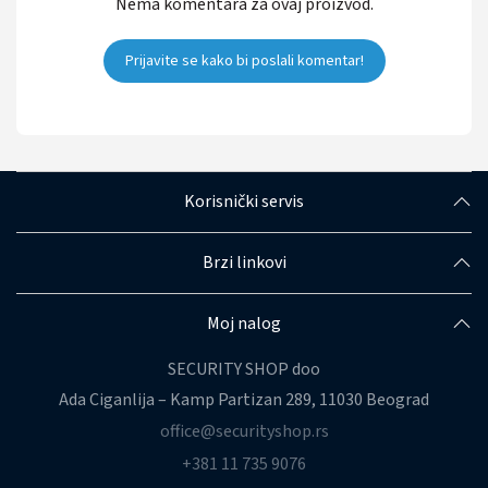
Nema komentara za ovaj proizvod.
Prijavite se kako bi poslali komentar!
Korisnički servis
Brzi linkovi
Moj nalog
SECURITY SHOP doo
Ada Ciganlija – Kamp Partizan 289, 11030 Beograd
office@securityshop.rs
+381 11 735 9076