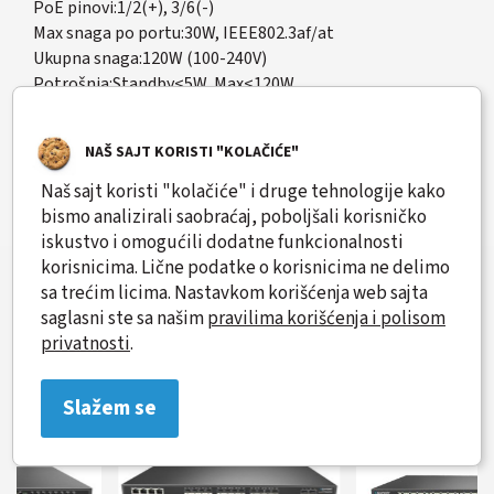
PoE pinovi:1/2(+), 3/6(-)
Max snaga po portu:30W, IEEE802.3af/at
Ukupna snaga:120W (100-240V)
Potrošnja:Standby<5W, Max<120W
Napajanje:AC 100~240V, 50-60Hz 2.2A
Prenaponska zaštita:4KV 8/20us; Protection level: IP30
NAŠ SAJT KORISTI "KOLAČIĆE"
Radna temperatura:-20⁰C~+55°C; 5%~90%, bez kond.
Dimenzije:330x204x44mm
Naš sajt koristi "kolačiće" i druge tehnologije kako
Težina:<0.9kg
bismo analizirali saobraćaj, poboljšali korisničko
iskustvo i omogućili dodatne funkcionalnosti
korisnicima. Lične podatke o korisnicima ne delimo
sa trećim licima. Nastavkom korišćenja web sajta
saglasni ste sa našim
pravilima korišćenja i polisom
Slični proizvodi
privatnosti
.
Slažem se