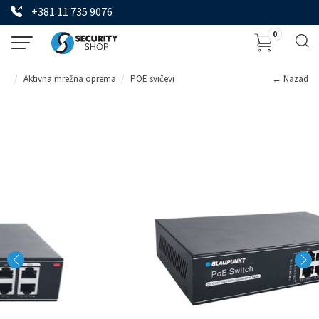
+381 11 735 9076
0
Aktivna mrežna oprema
POE svičevi
← Nazad