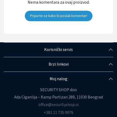
Nema komentara za ovaj proizvod.
Prijavite se kako bi poslali komentar!
Korisnički servis
Brzi linkovi
Moj nalog
SECURITY SHOP doo
Ada Ciganlija – Kamp Partizan 289, 11030 Beograd
office@securityshop.rs
+381 11 735 9076