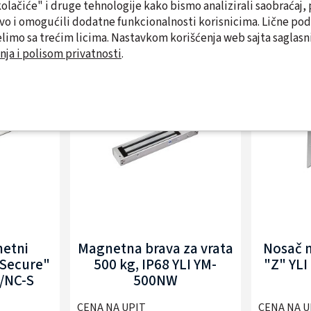
"kolačiće" i druge tehnologije kako bismo analizirali saobraćaj, 
tvo i omogućili dodatne funkcionalnosti korisnicima. Lične po
Slični proizvodi
limo sa trećim licima. Nastavkom korišćenja web sajta saglasni
nja i polisom privatnosti
.
etni
Magnetna brava za vrata
Nosač 
 Secure"
500 kg, IP68 YLI YM-
"Z" YL
/NC-S
500NW
CENA NA UPIT
CENA NA U