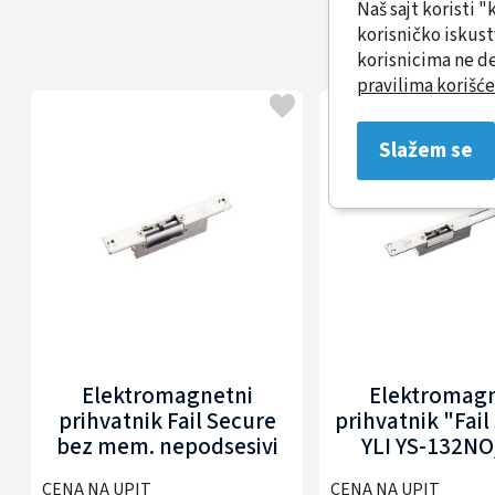
Naš sajt koristi 
korisničko iskus
korisnicima ne de
pravilima korišće
Slažem se
Elektromagnetni
Elektromagn
prihvatnik Fail Secure
prihvatnik "Fail
bez mem. nepodsesivi
YLI YS-132NO
YLI YS-131NO-S
CENA NA UPIT
CENA NA UPIT