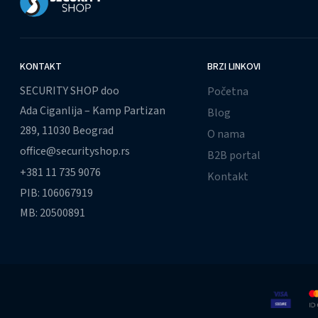
KONTAKT
BRZI LINKOVI
SECURITY SHOP doo
Početna
Ada Ciganlija – Kamp Partizan
Blog
289, 11030 Beograd
O nama
office@securityshop.rs
B2B portal
+381 11 735 9076
Kontakt
PIB: 106067919
MB: 20500891