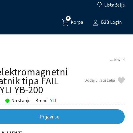
Lista želja
0
Korpa
B2B Login
← Nazad
elektromagnetni
atnik tipa FAIL
Dodaj u listu želja
YLI YB-200
Na stanju
Brend:
YLI
Prijavi se