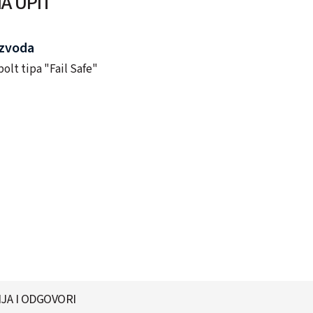
A UPIT
izvoda
bolt tipa "Fail Safe"
JA I ODGOVORI