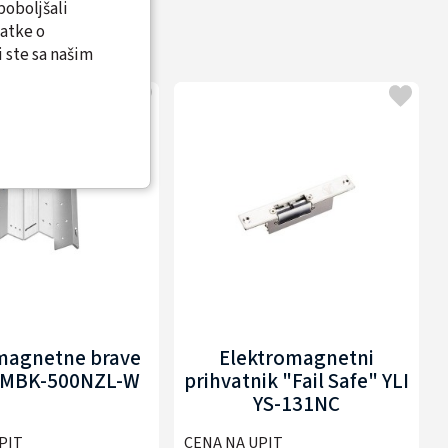
poboljšali
datke o
 ste sa našim
magnetne brave
Elektromagnetni
I MBK-500NZL-W
prihvatnik "Fail Safe" YLI
YS-131NC
PIT
CENA NA UPIT