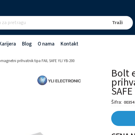
Karijera
Blog
O nama
Kontakt
omagnetni prihvatnik tipa FAIL SAFE YLI YB-200
Bolt 
prihv
SAFE 
Šifra:
00354