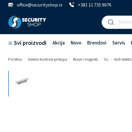
office@securityshop.rs
+381 11 735 9076
Svi proizvodi
Akcija
Novo
Brendovi
Servis
Početna
Sistemi kontrole pristupa
Brave i magneti
YLI
Bolt elektr