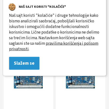
NAŠ SAJT KORISTI "KOLAČIĆE"
Naš sajt koristi "kolačiće" i druge tehnologije kako
bismo analizirali saobraćaj, poboljšali korisničko
Detektor bežični PET, 868
Alarmna centrala DSC
iskustvo i omogućili dodatne funkcionalnosti
Mhz DSC PG8914
HS2128PCBE
korisnicima. Lične podatke o korisnicima ne delimo
sa trećim licima. Nastavkom korišćenja web sajta
saglasni ste sa našim
pravilima korišćenja i polisom
CENA NA UPIT
CENA NA UPIT
privatnosti
.
Slažem se