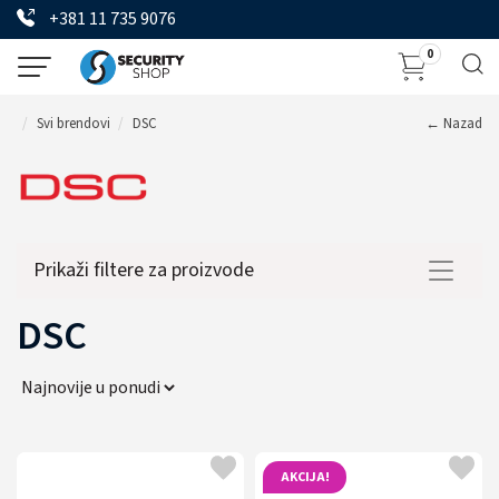
+381 11 735 9076
0
Svi brendovi
DSC
← Nazad
Prikaži filtere za proizvode
Toggle
navigat
DSC
AKCIJA!