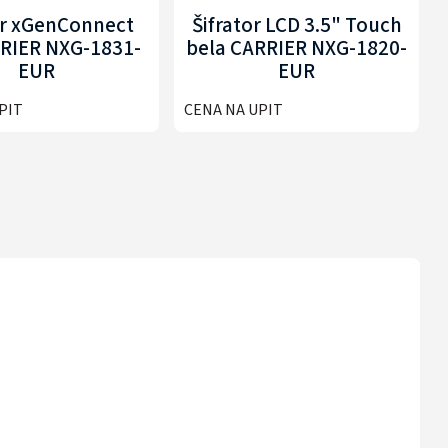
or xGenConnect
Šifrator LCD 3.5" Touch
RRIER NXG-1831-
bela CARRIER NXG-1820-
EUR
EUR
PIT
CENA NA UPIT