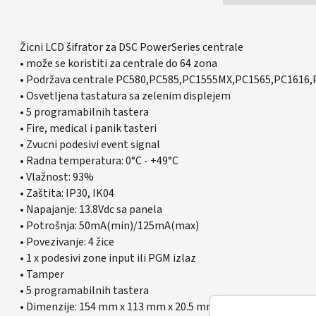
Žicni LCD šifrator za DSC PowerSeries centrale
• može se koristiti za centrale do 64 zona
• Podržava centrale PC580,PC585,PC1555MX,PC1565,PC1616
• Osvetljena tastatura sa zelenim displejem
• 5 programabilnih tastera
• Fire, medical i panik tasteri
• Zvucni podesivi event signal
• Radna temperatura: 0°C - +49°C
• Vlažnost: 93%
• Zaštita: IP30, IK04
• Napajanje: 13.8Vdc sa panela
• Potrošnja: 50mA(min)/125mA(max)
• Povezivanje: 4 žice
• 1 x podesivi zone input ili PGM izlaz
• Tamper
• 5 programabilnih tastera
• Dimenzije: 154 mm x 113 mm x 20.5 mm