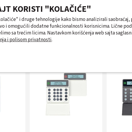
AJT KORISTI "KOLAČIĆE"
"kolačiće" i druge tehnologije kako bismo analizirali saobraćaj, 
tvo i omogućili dodatne funkcionalnosti korisnicima. Lične po
limo sa trećim licima. Nastavkom korišćenja web sajta saglasni
nja i polisom privatnosti
.
Slični proizvodi