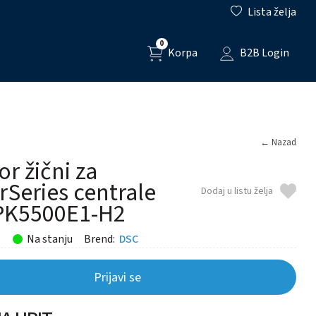
Lista želja
0
Korpa
B2B Login
← Nazad
or žični za
Series centrale
Dodaj u listu želja
PK5500E1-H2
Na stanju
Brend:
DSC
Prijavi se