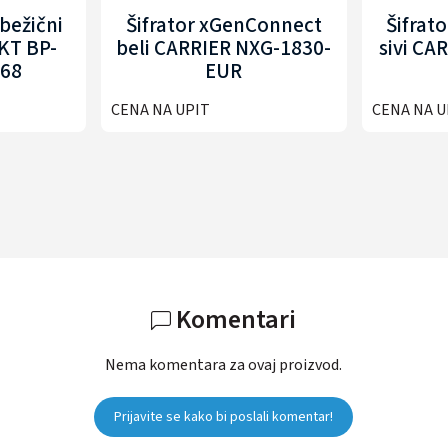
bežični
Šifrator xGenConnect
Šifrat
KT BP-
beli CARRIER NXG-1830-
sivi CA
68
EUR
CENA NA UPIT
CENA NA U
Komentari
Nema komentara za ovaj proizvod.
Prijavite se kako bi poslali komentar!