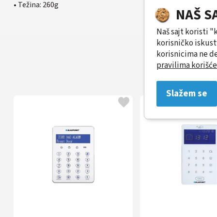
• Težina: 260g
NAŠ S
Naš sajt koristi 
korisničko iskus
korisnicima ne de
pravilima korišće
Slažem se