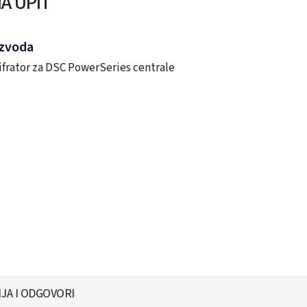
A UPIT
izvoda
šifrator za DSC PowerSeries centrale
JA I ODGOVORI