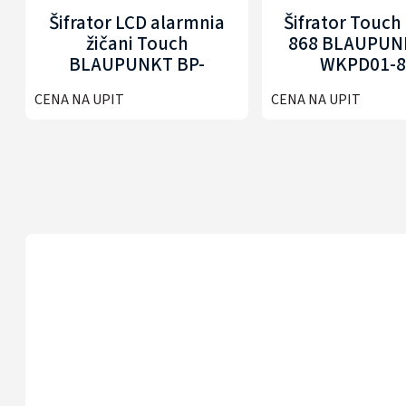
Šifrator LCD alarmnia
Šifrator Touch 
žičani Touch
868 BLAUPUN
BLAUPUNKT BP-
WKPD01-8
KPLCD01
CENA NA UPIT
CENA NA UPIT