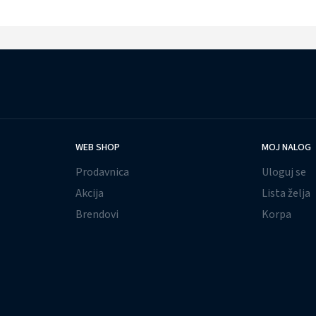
WEB SHOP
MOJ NALOG
Prodavnica
Uloguj se
Akcija
Lista želja
Brendovi
Korpa