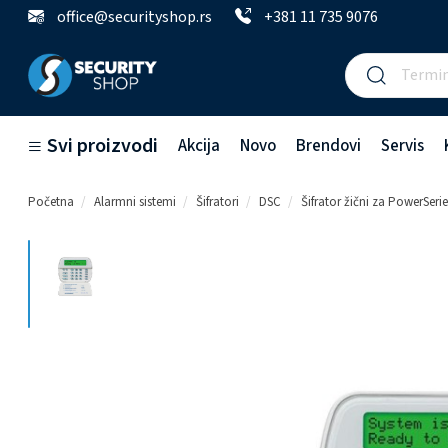
office@securityshop.rs
+381 11 735 9076
Svi proizvodi
Akcija
Novo
Brendovi
Servis
Početna
Alarmni sistemi
Šifratori
DSC
Šifrator žični za PowerSer