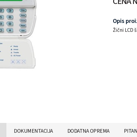
CENA N
Opis pro
Žični LCD 
DOKUMENTACIJA
DODATNA OPREMA
PITAN