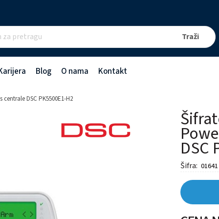
Karijera
Blog
O nama
Kontakt
ies centrale DSC PK5500E1-H2
Šifrat
Power
DSC 
Šifra:
01641