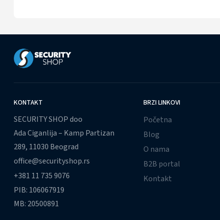
KONTAKT
BRZI LINKOVI
SECURITY SHOP doo
Početna
Ada Ciganlija – Kamp Partizan
Blog
289, 11030 Beograd
O nama
office@securityshop.rs
B2B portal
+381 11 735 9076
Kontakt
PIB: 106067919
MB: 20500891