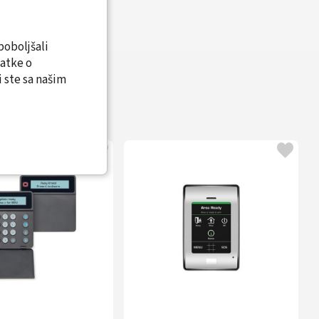
poboljšali
datke o
 ste sa našim