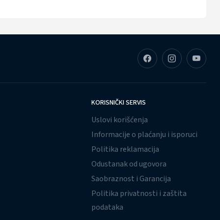
KORISNIČKI SERVIS
Uslovi korišćenja
Informacije o plaćanju i isporuci
Politika reklamacija
Odustanak od ugovora
Saobraznost i Garancija
Politika privatnosti i zaštita
podataka