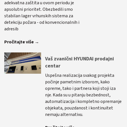
adekvatna zaštita u ovom periodu je
apsolutni prioritet. Obezbedili smo
stabilan lager vrhunskih sistema za
detekciju požara - od konvencionalnih i
adresib
Pročitajte više →
Vaš zvanični HYUNDAI prodajni
centar
Uspešna realizacija svakog projekta
počinje pametnim izborom, kako
opreme, tako i partnera koji stoji iza
nje. Kada su u pitanju bezbednost,
automatizacija i kompletno opremanje
objekata, pouzdanost i kontinuitet
nemaju alternativu.