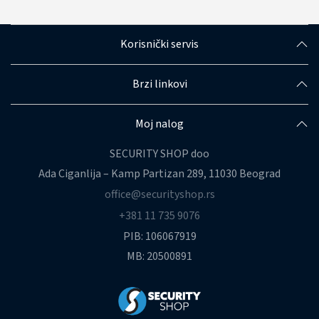
Korisnički servis
Brzi linkovi
Moj nalog
SECURITY SHOP doo
Ada Ciganlija – Kamp Partizan 289, 11030 Beograd
office@securityshop.rs
+381 11 735 9076
PIB: 106067919
MB: 20500891