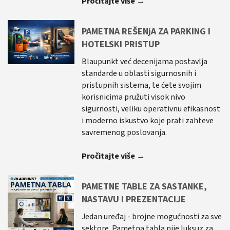
Pročitajte više →
PAMETNA REŠENjA ZA PARKING I
HOTELSKI PRISTUP
Blaupunkt već decenijama postavlja
standarde u oblasti sigurnosnih i
pristupnih sistema, te ćete svojim
korisnicima pružuti visok nivo
sigurnosti, veliku operativnu efikasnost
i moderno iskustvo koje prati zahteve
savremenog poslovanja.
Pročitajte više →
PAMETNE TABLE ZA SASTANKE,
NASTAVU I PREZENTACIJE
Jedan uređaj - brojne mogućnosti za sve
sektore. Pametna tabla nije luksuz za