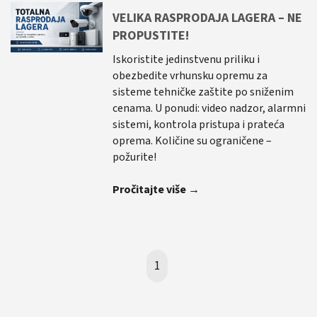
VELIKA RASPRODAJA LAGERA – NE
PROPUSTITE!
Iskoristite jedinstvenu priliku i
obezbedite vrhunsku opremu za
sisteme tehničke zaštite po sniženim
cenama. U ponudi: video nadzor, alarmni
sistemi, kontrola pristupa i prateća
oprema. Količine su ograničene –
požurite!
Pročitajte više →
1