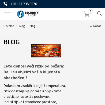
+381 11 735 9076
0
Početna
Blog
Blog
← Nazad
BLOG
Leto donosi veći rizik od požara:
Da li su objekti vaših klijenata
obezbeđeni?
Dolaskom visokih letnjih temperatura,
rizik od izbijanja požara u objektima
drastično raste. Za poslovne,
industrijske i stambene prostore,