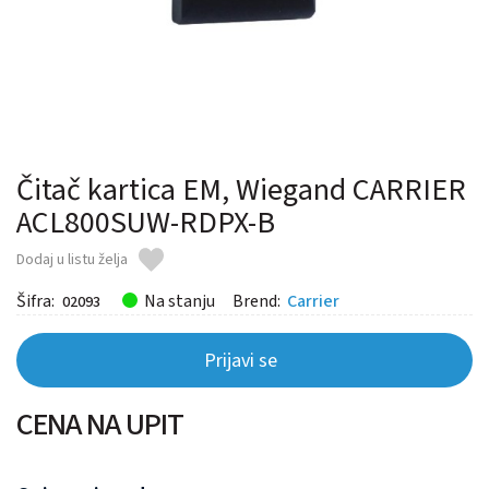
Čitač kartica EM, Wiegand CARRIER
ACL800SUW-RDPX-B
Dodaj u listu želja
Šifra:
Na stanju
Brend:
Carrier
02093
Prijavi se
CENA NA UPIT