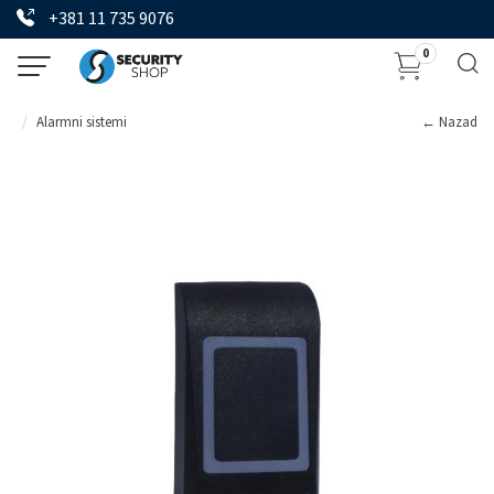
+381 11 735 9076
0
Alarmni sistemi
← Nazad