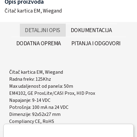
Opis proizvoda
Čitač kartica EM, Wiegand
DETALJNI OPIS
DOKUMENTACIJA
DODATNA OPREMA
PITANJA I ODGOVORI
Čitač kartica EM, Wiegand
Radna frekv: 125Khz
Max udaljenost od panela: 50m
EM4102, GE ProxLite/CASI Prox, HID Prox
Napajanje: 9-14 VDC
Potrošnja: 100 mA na 24 VDC
Dimenzije: 92x52x27 mm
Compliancy CE, RoHS