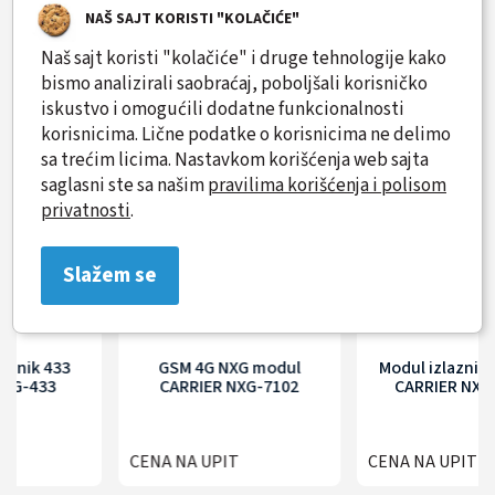
NAŠ SAJT KORISTI "KOLAČIĆE"
Naš sajt koristi "kolačiće" i druge tehnologije kako
Slični proizvodi
bismo analizirali saobraćaj, poboljšali korisničko
iskustvo i omogućili dodatne funkcionalnosti
korisnicima. Lične podatke o korisnicima ne delimo
sa trećim licima. Nastavkom korišćenja web sajta
saglasni ste sa našim
pravilima korišćenja i polisom
privatnosti
.
Slažem se
GSM 4G NXG modul
Modul izlazni sa 8 releja
CARRIER NXG-7102
CARRIER NXG-508-n
CENA NA UPIT
CENA NA UPIT