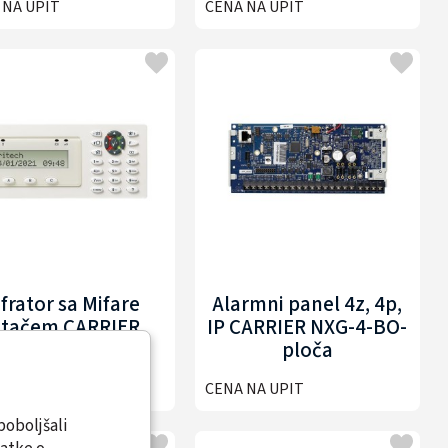
 NA UPIT
CENA NA UPIT
AP512NGW
ifrator sa Mifare
Alarmni panel 4z, 4p,
itačem CARRIER
IP CARRIER NXG-4-BO-
ATS1136
ploča
 NA UPIT
CENA NA UPIT
poboljšali