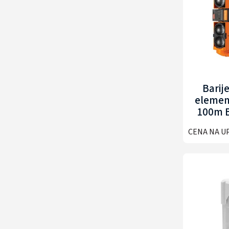
Barij
elemen
100m 
BP-
CENA NA U