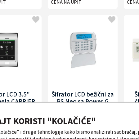
PIT
CENA NA UPIT
CENA
tor LCD 3.5"
Šifrator LCD bežični za
Š
bela CARRIER
PS Neo sa Power G
č
1820-EUR
DSC HS2LCDWFPE1
AJT KORISTI "KOLAČIĆE"
PIT
CENA NA UPIT
CENA
"kolačiće" i druge tehnologije kako bismo analizirali saobraćaj, 