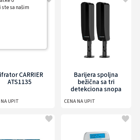
datke o
 ste sa našim
ifrator CARRIER
Barijera spoljna
ATS1135
bežična sa tri
detekciona snopa
60m BLAUPUNKT BP-
 NA UPIT
CENA NA UPIT
WBD60-3B