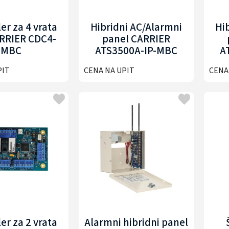
er za 4 vrata
Hibridni AC/Alarmni
Hi
RRIER CDC4-
panel CARRIER
MBC
ATS3500A-IP-MBC
A
PIT
CENA NA UPIT
CENA
er za 2 vrata
Alarmni hibridni panel