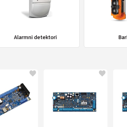
larmni detektori
Barijere