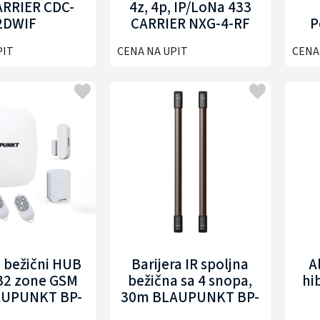
ARRIER CDC-
4z, 4p, IP/LoNa 433
2DWIF
CARRIER NXG-4-RF
P
PIT
CENA NA UPIT
CENA
 bežični HUB
Barijera IR spoljna
A
 32 zone GSM
bežična sa 4 snopa,
hi
AUPUNKT BP-
30m BLAUPUNKT BP-
UB-IV4G
WAIR30-4
B