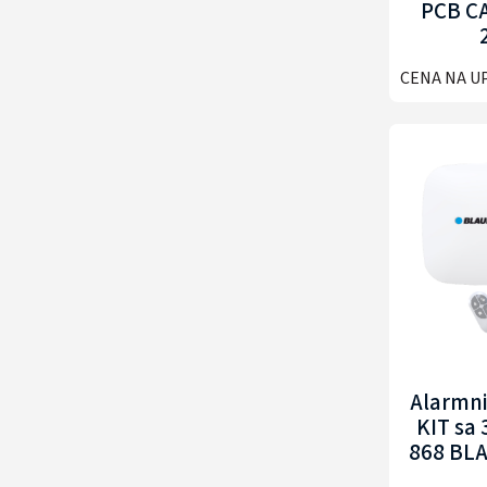
PCB C
CENA NA U
Alarmni
KIT sa
868 BL
APH