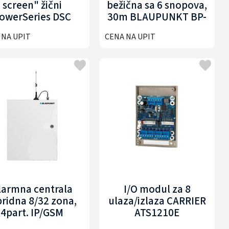
screen" žični
bežična sa 6 snopova,
owerSeries DSC
30m BLAUPUNKT BP-
HS2THCPEE1
WAIR30-6
 NA UPIT
CENA NA UPIT
larmna centrala
I/O modul za 8
bridna 8/32 zona,
ulaza/izlaza CARRIER
4part. IP/GSM
ATS1210E
LAUPUNKT BP-