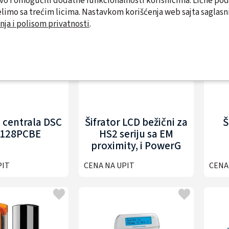
tvo i omogućili dodatne funkcionalnosti korisnicima. Lične po
limo sa trećim licima. Nastavkom korišćenja web sajta saglasni
nja i polisom privatnosti
.
 centrala DSC
Šifrator LCD bežični za
Š
128PCBE
HS2 seriju sa EM
proximity, i PowerG
DSC HS2LCDRFP8E1
PIT
CENA NA UPIT
CENA