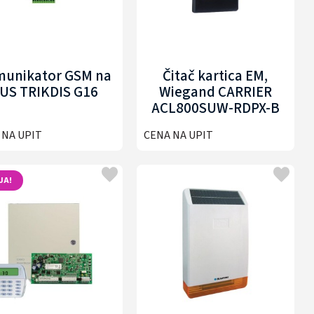
unikator GSM na
Čitač kartica EM,
US TRIKDIS G16
Wiegand CARRIER
ACL800SUW-RDPX-B
 NA UPIT
CENA NA UPIT
JA!