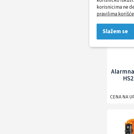
korisničko iskus
korisnicima ne de
pravilima korišće
Slažem se
Alarmna
HS2
CENA NA U