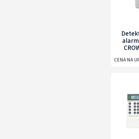
Detek
alar
CROW
CENA NA U