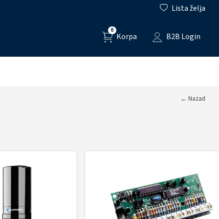
Lista želja
0
Korpa
B2B Login
← Nazad