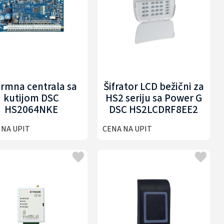
armna centrala sa
Šifrator LCD bežični za
kutijom DSC
HS2 seriju sa Power G
HS2064NKE
DSC HS2LCDRF8EE2
 NA UPIT
CENA NA UPIT