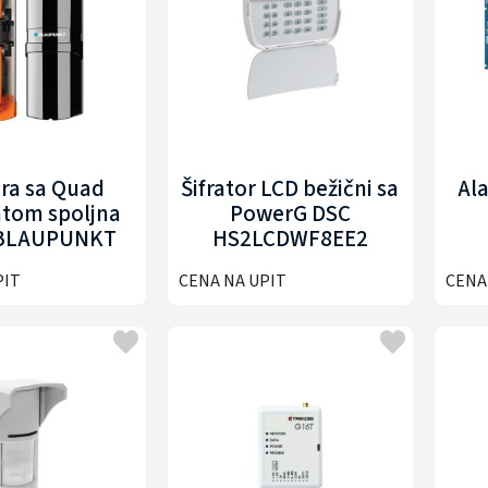
era sa Quad
Šifrator LCD bežični sa
Al
tom spoljna
PowerG DSC
BLAUPUNKT
HS2LCDWF8EE2
QPIR100L
PIT
CENA NA UPIT
CENA