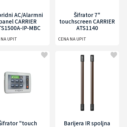
bridni AC/Alarmni
Šifrator 7"
panel CARRIER
touchscreen CARRIER
TS1500A-IP-MBC
ATS1140
 NA UPIT
CENA NA UPIT
Šifrator "touch
Barijera IR spoljna