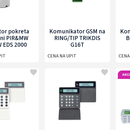
tor pokreta
Komunikator GSM na
Kom
mni PIR&MW
RING/TIP TRIKDIS
B
 EDS 2000
G16T
PIT
CENA NA UPIT
CENA
AKCI