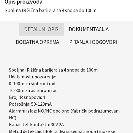
Opis proizvoda
Spoljna IR žična barijera sa 4 snopa do 100m
DETALJNI OPIS
DOKUMENTACIJA
DODATNA OPREMA
PITANJA I ODGOVORI
Spoljna IR žična barijera sa 4 snopa do 100m
Udaljenost upozorenja:
0-100m za sinhroni rad
10-80m za asinhroni rad
Broj IR snopova: 4
Potrošnja: 50-120mA
Alarmni izlaz: NO/NC opciono (fabrički podrazumevani
NC)
Kapacitet kontakta: 30V 2A
Metod detekcije: blokira dva susedna snopa (može se