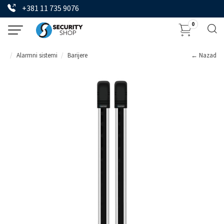
+381 11 735 9076
0
Alarmni sistemi
Barijere
← Nazad