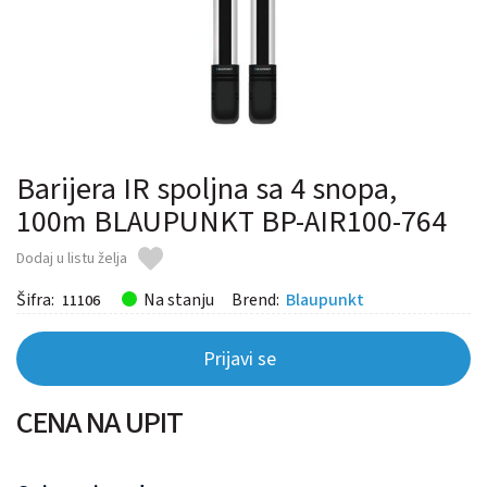
Barijera IR spoljna sa 4 snopa,
100m BLAUPUNKT BP-AIR100-764
Dodaj u listu želja
Šifra:
Na stanju
Brend:
Blaupunkt
11106
Prijavi se
CENA NA UPIT