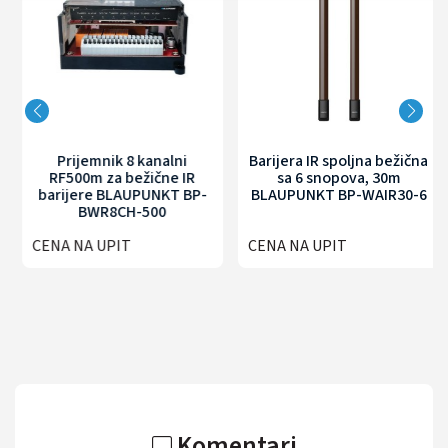
Prijemnik 8 kanalni
Barijera IR spoljna bežična
RF500m za bežične IR
sa 6 snopova, 30m
barijere BLAUPUNKT BP-
BLAUPUNKT BP-WAIR30-6
BWR8CH-500
CENA NA UPIT
CENA NA UPIT
Komentari