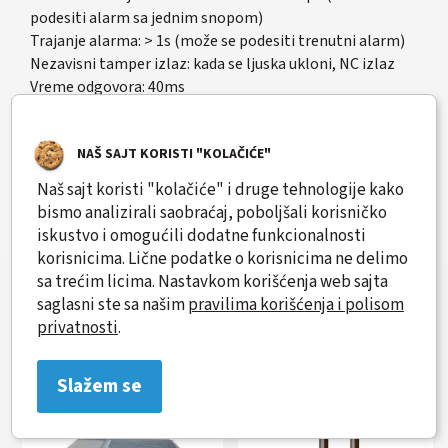
podesiti alarm sa jednim snopom)
Trajanje alarma: > 1s (može se podesiti trenutni alarm)
Nezavisni tamper izlaz: kada se ljuska ukloni, NC izlaz
Vreme odgovora: 40ms
Ugao podešavanja optičke ose; horizontalno 180°,
vertikalno nije podesivo
NAŠ SAJT KORISTI "KOLAČIĆE"
Ostale dodatne funkcije: LED indikacija, zvučni signal
Materijal: aluminijum, plastika za PC inženjering
Naš sajt koristi "kolačiće" i druge tehnologije kako
Napajanje: DC 9-30V
bismo analizirali saobraćaj, poboljšali korisničko
Radna temperatura: -30-+70°C
iskustvo i omogućili dodatne funkcionalnosti
korisnicima. Lične podatke o korisnicima ne delimo
sa trećim licima. Nastavkom korišćenja web sajta
saglasni ste sa našim
pravilima korišćenja i polisom
privatnosti
.
Slični proizvodi
Slažem se