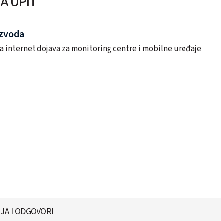
A UPIT
izvoda
a internet dojava za monitoring centre i mobilne uređaje
JA I ODGOVORI