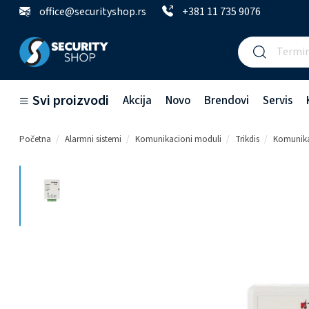
office@securityshop.rs
+381 11 735 9076
Svi proizvodi
Akcija
Novo
Brendovi
Servis
Početna
Alarmni sistemi
Komunikacioni moduli
Trikdis
Komunika