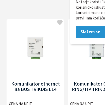
Naš sajt koristi 
korisničko iskus
korisnicima ne de
pravilima korišće
Slažem se
Komunikator ethernet
Komunikator 
na BUS TRIKDIS E14
RING/TIP TRIKD
CENA NA UPIT
CENA NA UPIT