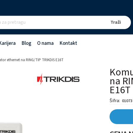
Karijera
Blog
O nama
Kontakt
tor ethernet na RING/TIP TRIKDIS E16T
Komu
na RI
E16T
Šifra:
01073