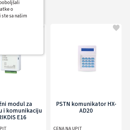
poboljšali
datke o
 ste sa našim
žni modul za
PSTN komunikator HX-
u i komunikaciju
AD20
RIKDIS E16
PIT
CENA NA UPIT