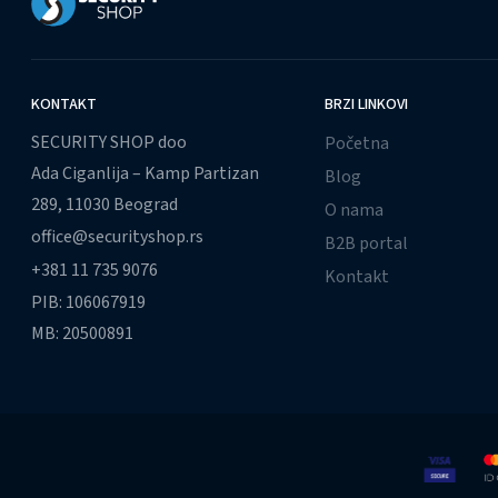
KONTAKT
BRZI LINKOVI
SECURITY SHOP doo
Početna
Ada Ciganlija – Kamp Partizan
Blog
289, 11030 Beograd
O nama
office@securityshop.rs
B2B portal
+381 11 735 9076
Kontakt
PIB: 106067919
MB: 20500891