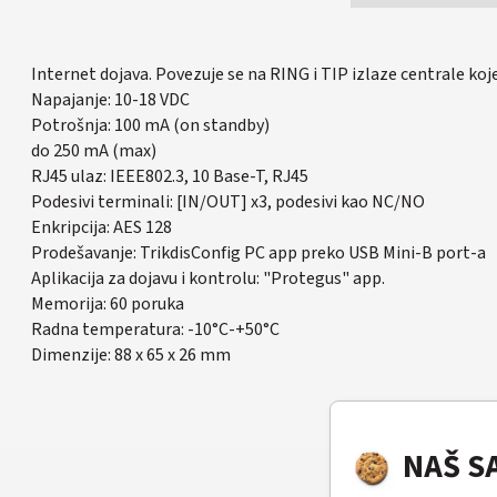
Internet dojava. Povezuje se na RING i TIP izlaze centrale ko
Napajanje: 10-18 VDC
Potrošnja: 100 mA (on standby)
do 250 mA (max)
RJ45 ulaz: IEEE802.3, 10 Base-T, RJ45
Podesivi terminali: [IN/OUT] x3, podesivi kao NC/NO
Enkripcija: AES 128
Prodešavanje: TrikdisConfig PC app preko USB Mini-B port-a
Aplikacija za dojavu i kontrolu: "Protegus" app.
Memorija: 60 poruka
Radna temperatura: -10°C-+50°C
Dimenzije: 88 x 65 x 26 mm
NAŠ S