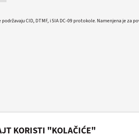
je podržavaju CID, DTMF, i SIA DC-09 protokole. Namenjena je za p
AJT KORISTI "KOLAČIĆE"