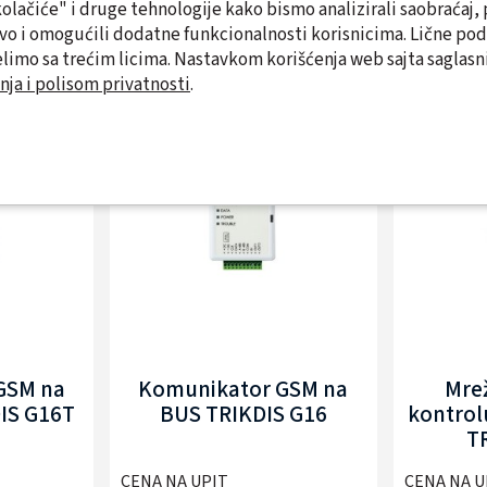
"kolačiće" i druge tehnologije kako bismo analizirali saobraćaj, 
tvo i omogućili dodatne funkcionalnosti korisnicima. Lične po
Slični proizvodi
limo sa trećim licima. Nastavkom korišćenja web sajta saglasni
nja i polisom privatnosti
.
GSM na
Komunikator GSM na
Mre
IS G16T
BUS TRIKDIS G16
kontrol
T
CENA NA UPIT
CENA NA U