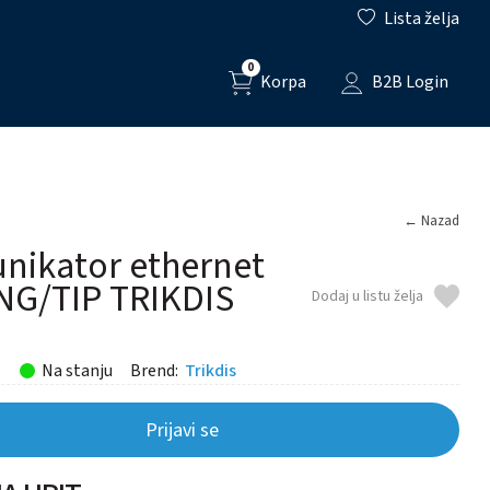
Lista želja
0
Korpa
B2B Login
← Nazad
nikator ethernet
NG/TIP TRIKDIS
Dodaj u listu želja
Na stanju
Brend:
Trikdis
Prijavi se