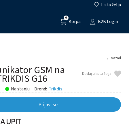
Lista želja
0
Korpa
B2B Login
← Nazad
nikator GSM na
Dodaj u listu želja
TRIKDIS G16
Na stanju
Brend:
Trikdis
Prijavi se
A UPIT