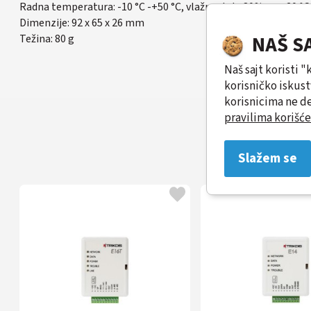
Radna temperatura: -10 °C -+50 °C, vlažnost do 80% na +20 °C
Dimenzije: 92 x 65 x 26 mm
Težina: 80 g
NAŠ S
Naš sajt koristi 
korisničko iskus
korisnicima ne de
pravilima korišće
Slažem se