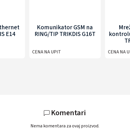
thernet
Komunikator GSM na
Mre
IS E14
RING/TIP TRIKDIS G16T
kontrol
T
CENA NA UPIT
CENA NA U
Komentari
Nema komentara za ovaj proizvod.