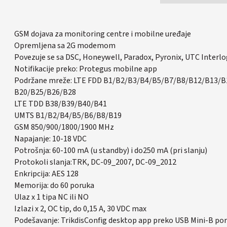
GSM dojava za monitoring centre i mobilne uređaje
Opremljena sa 2G modemom
Povezuje se sa DSC, Honeywell, Paradox, Pyronix, UTC Interlo
Notifikacije preko: Protegus mobilne app
Podržane mreže: LTE FDD B1/B2/B3/B4/B5/B7/B8/B12/B13/B
B20/B25/B26/B28
LTE TDD B38/B39/B40/B41
UMTS B1/B2/B4/B5/B6/B8/B19
GSM 850/900/1800/1900 MHz
Napajanje: 10-18 VDC
Potrošnja: 60-100 mA (u standby) i do250 mA (pri slanju)
Protokoli slanja:TRK, DC-09_2007, DC-09_2012
Enkripcija: AES 128
Memorija: do 60 poruka
Ulaz x 1 tipa NC ili NO
Izlazi x 2, OC tip, do 0,15 A, 30 VDC max
Podešavanje: TrikdisConfig desktop app preko USB Mini-B po