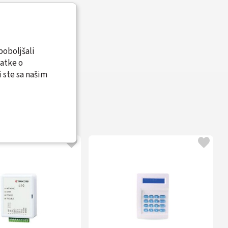
poboljšali
datke o
 ste sa našim