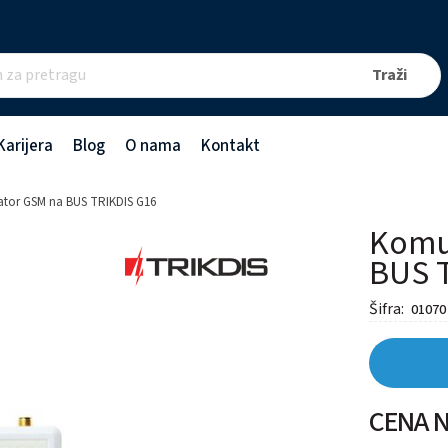
Karijera
Blog
O nama
Kontakt
tor GSM na BUS TRIKDIS G16
Komu
BUS 
Šifra:
01070
CENA N