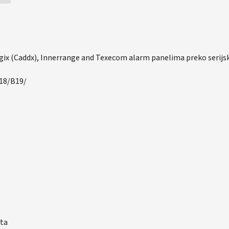
gix (Caddx), Innerrange and Texecom alarm panelima preko serijsko
18/B19/
rta