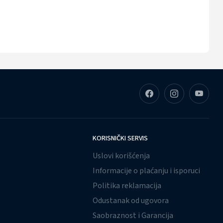
KORISNIČKI SERVIS
Uslovi korišćenja
Informacije o plaćanju i isporuci
Politika reklamacija
Odustanak od ugovora
Saobraznost i Garancija