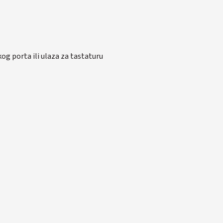
g porta ili ulaza za tastaturu