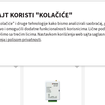
AJT KORISTI "KOLAČIĆE"
"kolačiće" i druge tehnologije kako bismo analizirali saobraćaj, 
tvo i omogućili dodatne funkcionalnosti korisnicima. Lične po
limo sa trećim licima. Nastavkom korišćenja web sajta saglasni
nja i polisom privatnosti
.
Slični proizvodi