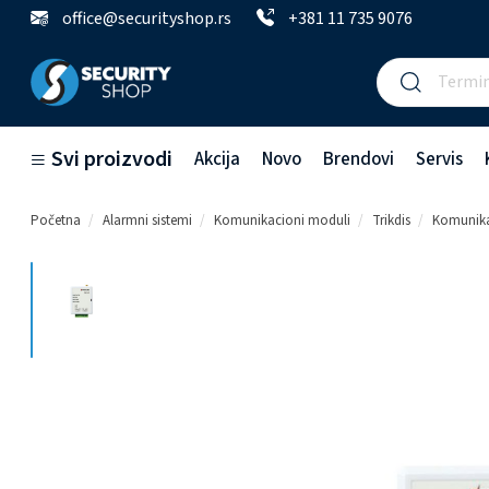
office@securityshop.rs
+381 11 735 9076
Svi proizvodi
Akcija
Novo
Brendovi
Servis
Početna
Alarmni sistemi
Komunikacioni moduli
Trikdis
Komunika