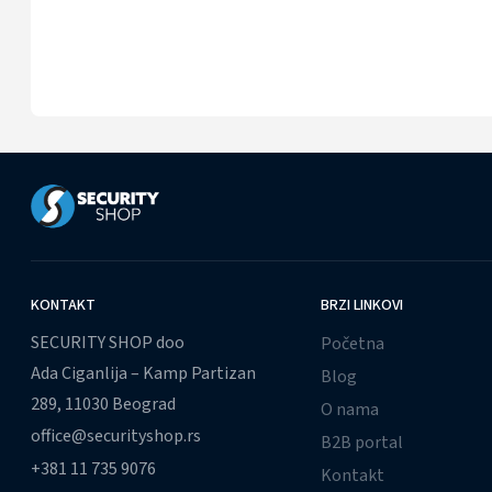
KONTAKT
BRZI LINKOVI
SECURITY SHOP doo
Početna
Ada Ciganlija – Kamp Partizan
Blog
289, 11030 Beograd
O nama
office@securityshop.rs
B2B portal
+381 11 735 9076
Kontakt