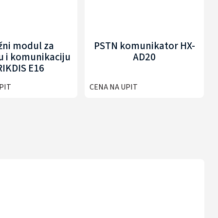
žni modul za
PSTN komunikator HX-
u i komunikaciju
AD20
RIKDIS E16
PIT
CENA NA UPIT