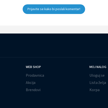
Prijavite se kako bi poslali komentar!
WEB SHOP
MOJ NALOG
Prodavnica
Uloguj se
Akcija
Lista želja
Brendovi
Korpa