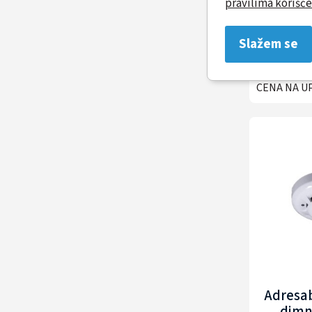
pravilima korišće
Adresab
Slažem se
termič
CARRIER
CENA NA U
Adresab
dimn