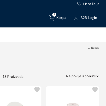
Lista želja
0
Korpa
B2B Login
← Nazad
13