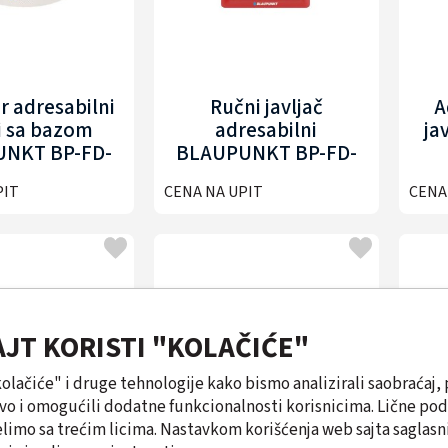
r adresabilni
Ručni javljač
A
i sa bazom
adresabilni
ja
NKT BP-FD-
BLAUPUNKT BP-FD-
SD301
AMCP305
PIT
CENA NA UPIT
CENA
AJT KORISTI "KOLAČIĆE"
"kolačiće" i druge tehnologije kako bismo analizirali saobraćaj, 
tvo i omogućili dodatne funkcionalnosti korisnicima. Lične po
limo sa trećim licima. Nastavkom korišćenja web sajta saglasni