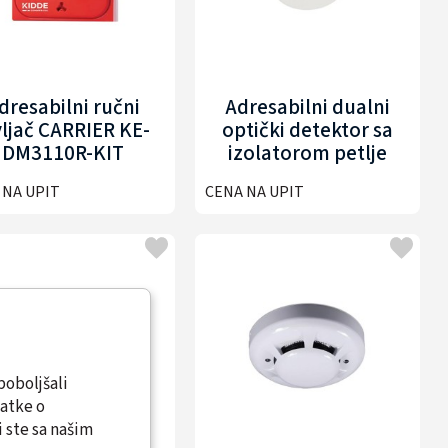
dresabilni ručni
Adresabilni dualni
vljač CARRIER KE-
optički detektor sa
DM3110R-KIT
izolatorom petlje
CARRIER KE-DP3120W
 NA UPIT
CENA NA UPIT
poboljšali
datke o
 ste sa našim