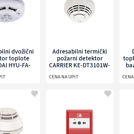
ilni dvožični
Adresabilni termički
tor toplote
požarni detektor
topl
AI HYU-FA-
CARRIER KE-DT3101W-
ba
HD001
HAB
PIT
CENA NA UPIT
CENA