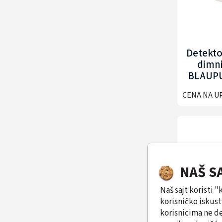
Detekto
dimn
BLAUPU
A
CENA NA U
NAŠ S
Naš sajt koristi 
korisničko iskus
korisnicima ne de