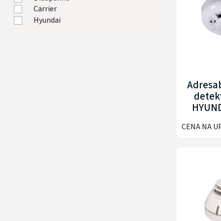
Carrier
Hyundai
Adresab
detek
HYUND
A
CENA NA U