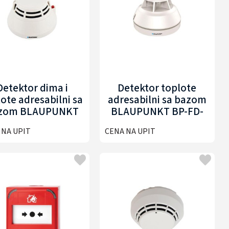
Detektor dima i
Detektor toplote
ote adresabilni sa
adresabilni sa bazom
zom BLAUPUNKT
BLAUPUNKT BP-FD-
BP-FD-ASHD303
AHD302
 NA UPIT
CENA NA UPIT