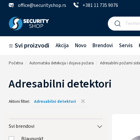
office@securityshop.rs
+381 11 735 9076
Svi proizvodi
Akcija
Novo
Brendovi
Servis
Početna
Automatska detekcija i dojava požara
Adresabilni požarni sis
Adresabilni detektori
×
Aktivni filteri:
Adresabilni detektori
Svi brendovi
Blaupunkt