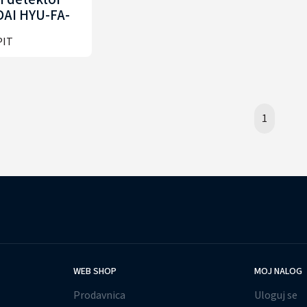
AI HYU-FA-
SD001
PIT
1
WEB SHOP
MOJ NALOG
Prodavnica
Uloguj se