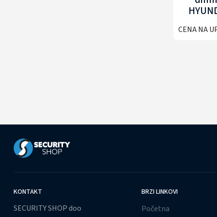
HYUND
A
CENA NA U
KONTAKT
BRZI LINKOVI
SECURITY SHOP doo
Početna