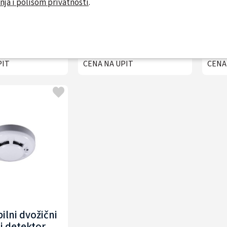
nja i polisom privatnosti
.
ilni optičko
Adresabilni dvožični
ki detektor
detektor toplote i
adr
 KE-DP3021W
dima HYUNDAI HYU-
H
FA-ASHD001
PIT
CENA NA UPIT
CENA
ilni dvožični
i detektor