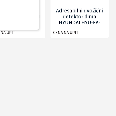
Ručni javljač
Adresabilni dvožični
esabilni HYUNDAI
detektor dima
YU-FA-AMCP001
HYUNDAI HYU-FA-
ASD001-L
 NA UPIT
CENA NA UPIT