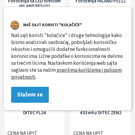
Fotoćelija sa LED svetlom
Fotoćelija HILAND P5112
HILAND PF5102
NAŠ SAJT KORISTI "KOLAČIĆE"
CENA NA UPIT
CENA NA UPIT
Naš sajt koristi "kolačiće" i druge tehnologije kako
bismo analizirali saobraćaj, poboljšali korisničko
iskustvo i omogućili dodatne funkcionalnosti
korisnicima. Lične podatke o korisnicima ne delimo
sa trećim licima. Nastavkom korišćenja web sajta
saglasni ste sa našim
pravilima korišćenja i polisom
privatnosti
.
Slažem se
Signalna lampa za kapije
Daljinska komanda 2ch
DITEC FL24
433 mhz DITEC ZEN2
CENA NA UPIT
CENA NA UPIT