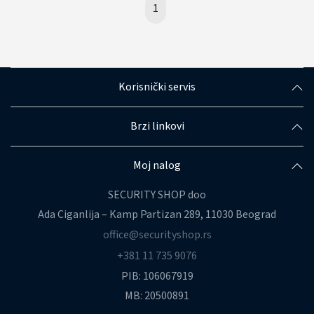
1
Korisnički servis
Brzi linkovi
Moj nalog
SECURITY SHOP doo
Ada Ciganlija – Kamp Partizan 289, 11030 Beograd
office@securityshop.rs
+381 11 735 9076
PIB: 106067919
MB: 20500891