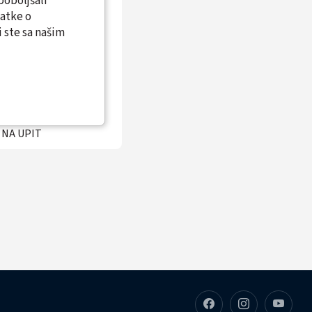
poboljšali
datke o
 ste sa našim
k orman 19" 12U
00x600 HYUNDAI
U-NE-NCW12002
flat pack
 NA UPIT