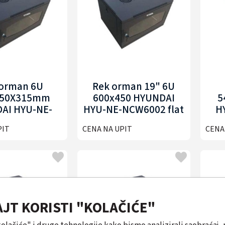
 orman 6U
Rek orman 19" 6U
450X315mm
600x450 HYUNDAI
5
AI HYU-NE-
HYU-NE-NCW6002 flat
H
CW6001
pack
PIT
CENA NA UPIT
CENA
AJT KORISTI "KOLAČIĆE"