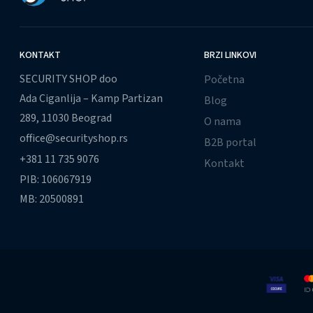
KONTAKT
BRZI LINKOVI
SECURITY SHOP doo
Početna
Ada Ciganlija – Kamp Partizan
Blog
289, 11030 Beograd
O nama
office@securityshop.rs
B2B portal
+381 11 735 9076
Kontakt
PIB: 106067919
MB: 20500891