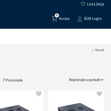
Lista želja
0
Korpa
B2B Login
← Nazad
7