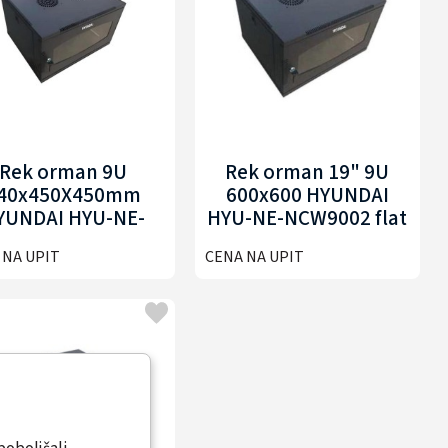
Rek orman 9U
Rek orman 19" 9U
40x450X450mm
600x600 HYUNDAI
YUNDAI HYU-NE-
HYU-NE-NCW9002 flat
NCW9001
pack
 NA UPIT
CENA NA UPIT