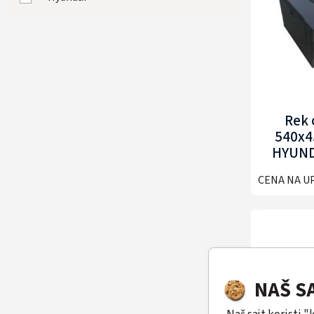
Rek
540x
HYUND
N
CENA NA U
NAŠ S