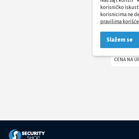
Naš sajt koristi 
korisničko iskus
korisnicima ne de
pravilima korišće
Rek o
Slažem se
600x4
HYU-NE-
CENA NA U