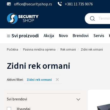
office@securityshop.rs
+381 11 735 9076
Svi proizvodi
Akcija
Novo
Brendovi
Servis
Početna
Pasivna mrežna oprema
Rek ormani
Zidni rek ormani
Zidni rek ormani
×
Aktivni filteri:
Zidni rek ormani
Svi brendovi
Hyundai