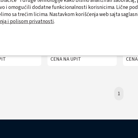
"kolačiće" i druge tehnologije kako bismo analizirali saobraćaj, 
tvo i omogućili dodatne funkcionalnosti korisnicima. Lične po
limo sa trećim licima. Nastavkom korišćenja web sajta saglasni
nja i polisom privatnosti
.
rman 19" 9U
Rek orman 12U
Re
50 HYUNDAI
540X600X580mm
6
NCW9003 flat
HYUNDAI HYU-NE-
HY
pack
NCW12001
PIT
CENA NA UPIT
CENA
1