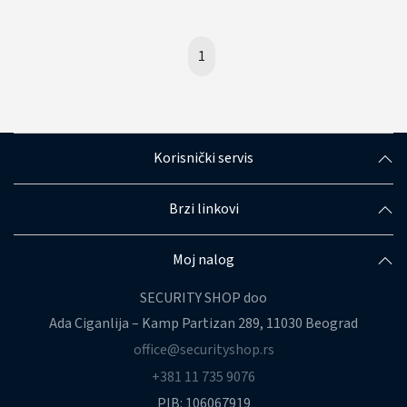
1
Korisnički servis
Brzi linkovi
Moj nalog
SECURITY SHOP doo
Ada Ciganlija – Kamp Partizan 289, 11030 Beograd
office@securityshop.rs
+381 11 735 9076
PIB: 106067919