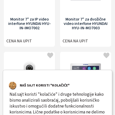
Monitor 7" za IP video
Monitor 7" za dvožične
interfone HYUNDAI HYU-
video interfone HYUNDAI
IN-IMO7002
HYU-IN-MO7003
CENA NA UPIT
CENA NA UPIT
NAŠ SAJT KORISTI "KOLAČIĆE"
Naš sajt koristi "kolačiće" i druge tehnologije kako
bismo analizirali saobraćaj, poboljšali korisničko
iskustvo i omogućili dodatne funkcionalnosti
Pozivni dvožični video
Monitor 7" za dvožične
korisnicima. Lične podatke o korisnicima ne delimo
interfomski panel za vile
video interfone HYUNDAI