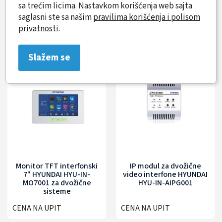
sa trećim licima. Nastavkom korišćenja web sajta
HYUNDAI HYU-IN-VI002
HYU-IN-MO7002
saglasni ste sa našim
pravilima korišćenja i polisom
privatnosti
.
CENA NA UPIT
CENA NA UPIT
Slažem se
Monitor TFT interfonski
IP modul za dvožične
7" HYUNDAI HYU-IN-
video interfone HYUNDAI
MO7001 za dvožične
HYU-IN-AIPG001
sisteme
CENA NA UPIT
CENA NA UPIT